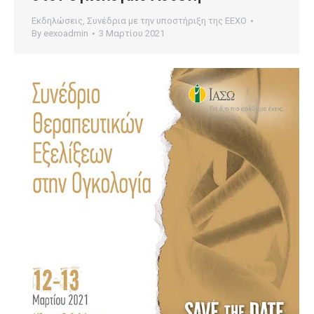
Εκδηλώσεις
,
Συνέδρια με την υποστήριξη της ΕΕΧΟ
By
eexoadmin
3 Μαρτίου 2021