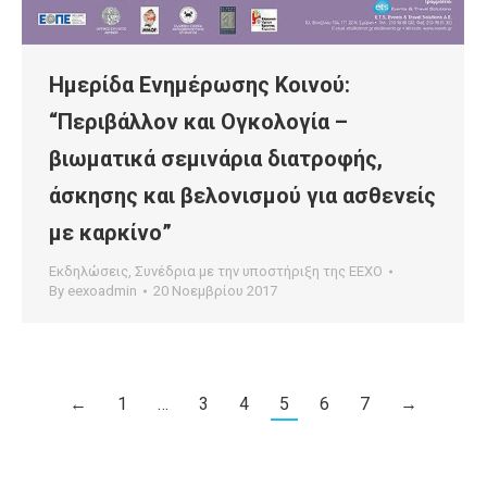
Ημερίδα Ενημέρωσης Κοινού:
“Περιβάλλον και Ογκολογία –
βιωματικά σεμινάρια διατροφής,
άσκησης και βελονισμού για ασθενείς
με καρκίνο”
Εκδηλώσεις
,
Συνέδρια με την υποστήριξη της ΕΕΧΟ
By
eexoadmin
20 Νοεμβρίου 2017
←
1
…
3
4
5
6
7
→