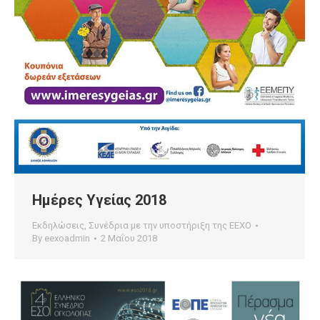
Ημέρες Υγείας 2018
Εκδηλώσεις
,
Συνέδρια με την υποστήριξη της ΕΕΧΟ
By
eexoadmin
2 Μαΐου 2018