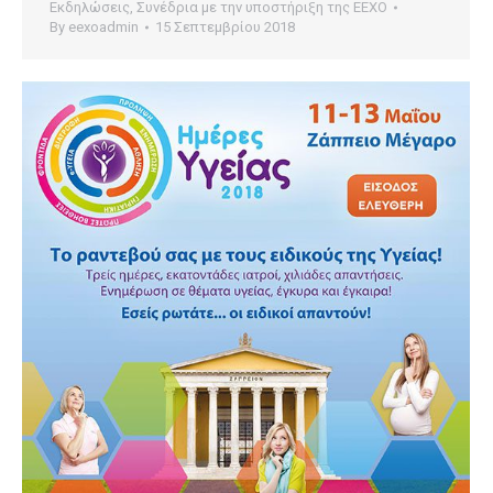
Εκδηλώσεις
,
Συνέδρια με την υποστήριξη της ΕΕΧΟ
By
eexoadmin
15 Σεπτεμβρίου 2018