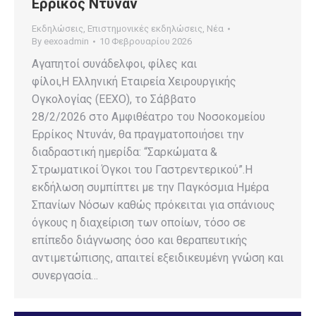
Ερρίκος Ντυνάν
Εκδηλώσεις
,
Επιστημονικές εκδηλώσεις
,
Νέα
By
eexoadmin
10 Φεβρουαρίου 2026
Αγαπητοί συνάδελφοι, φίλες και
φίλοι,Η Ελληνική Εταιρεία Χειρουργικής
Ογκολογίας (ΕΕΧΟ), το Σάββατο
28/2/2026 στο Αμφιθέατρο του Νοσοκομείου
Ερρίκος Ντυνάν, θα πραγματοποιήσει την
διαδραστική ημερίδα: “Σαρκώματα &
Στρωματικοί Όγκοι του Γαστρεντερικού”.Η
εκδήλωση συμπίπτει με την Παγκόσμια Ημέρα
Σπανίων Νόσων καθώς πρόκειται για σπάνιους
όγκους η διαχείριση των οποίων, τόσο σε
επίπεδο διάγνωσης όσο και θεραπευτικής
αντιμετώπισης, απαιτεί εξειδικευμένη γνώση και
συνεργασία…