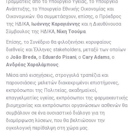
Γραμματείς από το Υπουργείο Υγείας, το Υπουργείο
Ανάπτυξης, το Υπουργείο Εθνικής Οικονομίας και
Οικονομικών. Θα συμμετάσχουν, επίσης, ο Πρόεδρος
της ΗΔΙΚΑ,
Ιωάννης Καραγιάννης
και η Διευθύνουσα
Σύμβουλος της ΗΔΙΚΑ,
Νίκη Τσούμα
.
Επίσης, το Συνέδριο θα φιλοξενήσει κορυφαίους
διεθνείς και Έλληνες stakeholders, μεταξύ των οποίων
ο
João
Breda
,
ο
Eduardo
Pisani
, ο
Cary
Adams
, ο
Ανδρέας Χαραλάμπους
.
Μέσα από εισηγήσεις, στρογγυλά τραπέζια και
παρουσιάσεις μελετών διακεκριμένοι επιστήμονες,
εκπρόσωποι της Πολιτείας, ακαδημαϊκοί,
επαγγελματίες υγείας, εκπρόσωποι της φαρμακευτικής
βιομηχανίας και εκπρόσωποι οργανώσεων ασθενών θα
συμβάλουν σε ένα ουσιαστικό διάλογο για τη
διαμόρφωση λύσεων, που θα βελτιώσουν την
ογκολογική περίθαλψη στη χώρα μας.