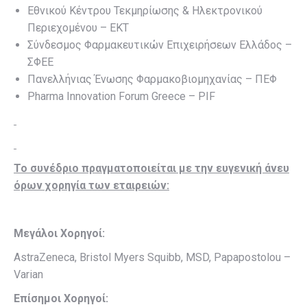
Εθνικού Κέντρου Τεκμηρίωσης & Ηλεκτρονικού
Περιεχομένου – ΕΚΤ
Σύνδεσμος Φαρμακευτικών Επιχειρήσεων Ελλάδος –
ΣΦΕΕ
Πανελλήνιας Ένωσης Φαρμακοβιομηχανίας – ΠΕΦ
Pharma Innovation Forum Greece – PIF
To συνέδριο πραγματοποιείται με την ευγενική άνευ
όρων χορηγία των εταιρειών:
Μεγάλοι
Χορηγοί
:
AstraZeneca, Βristol Myers Squibb, MSD, Papapostolou –
Varian
E
πίσημοι
Χορηγοί
: