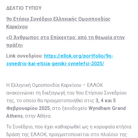
ΔΕΛΤΙΟ ΤΥΠΟΥ
9ο Ετήσιο Συνέδριο Ελληνικής Ομοσπονδίας
Καρκίνου
«Ο Άνθρωπος στο Επίκεντρο: από τη θεωρία στην
πράξη»
Link συνεδρίου:
https://ellok.org/portfolio/9o-
synedrio-kai-etisia-geniki-synelefsi-2025/
Η Ελληνική Ομοσπονδία Καρκίνου – ΕΛΛΟΚ
ανακοινώνει τη διεξαγωγή του 9ου Ετήσιου Συνεδρίου
της, το οποίο θα πραγματοποιηθεί στις
3, 4 και 5
Φεβρουαρίου 2025
, στο ξενοδοχείο
Wyndham Grand
Athens
, στην Αθήνα.
Το Συνέδριο, που έχει καθιερωθεί ως η κορυφαία ετήσια
δράση της ΕΛΛΟΚ, πραγματοποιείται στο πλαίσιο της