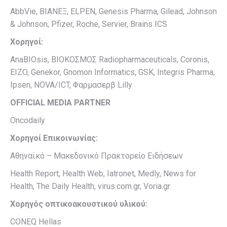
AbbVie, ΒΙΑΝΕΞ, ELPEN, Genesis Pharma, Gilead, Johnson
& Johnson, Pfizer, Roche, Servier, Brains ICS
Χορηγοί
:
AnaBIOsis, BIOKOΣΜΟΣ Radiopharmaceuticals, Coronis,
EIZO, Genekor, Gnomon Informatics, GSK, Integris Pharma,
Ipsen, NOVA/ICT, Φαρμασερβ Lilly
OFFICIAL MEDIA PARTNER
Oncodaily
Χορηγοί
Επικοινωνίας
:
Αθηναϊκό – Μακεδονικό Πρακτορείο Ειδήσεων
Health Report, Health Web, Iatronet, Medly, News for
Health, The Daily Health, virus.com.gr, Voria.gr
Χορηγός οπτικοακουστικού υλικού:
CONEQ Hellas