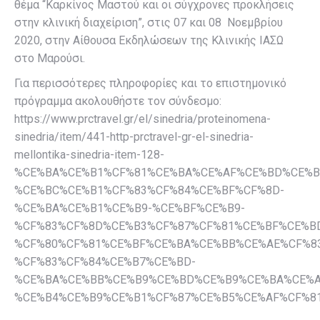
θέμα “Καρκίνος Μαστού και οι σύγχρονες προκλήσεις
στην κλινική διαχείριση”, στις 07 και 08 Νοεμβρίου
2020, στην Αίθουσα Εκδηλώσεων της Κλινικής ΙΑΣΩ
στο Μαρούσι.
Για περισσότερες πληροφορίες και το επιστημονικό
πρόγραμμα ακολουθήστε τον σύνδεσμο:
https://www.prctravel.gr/el/sinedria/proteinomena-
sinedria/item/441-http-prctravel-gr-el-sinedria-
mellontika-sinedria-item-128-
%CE%BA%CE%B1%CF%81%CE%BA%CE%AF%CE%BD%CE%B
%CE%BC%CE%B1%CF%83%CF%84%CE%BF%CF%8D-
%CE%BA%CE%B1%CE%B9-%CE%BF%CE%B9-
%CF%83%CF%8D%CE%B3%CF%87%CF%81%CE%BF%CE%B
%CF%80%CF%81%CE%BF%CE%BA%CE%BB%CE%AE%CF%8
%CF%83%CF%84%CE%B7%CE%BD-
%CE%BA%CE%BB%CE%B9%CE%BD%CE%B9%CE%BA%CE%A
%CE%B4%CE%B9%CE%B1%CF%87%CE%B5%CE%AF%CF%8