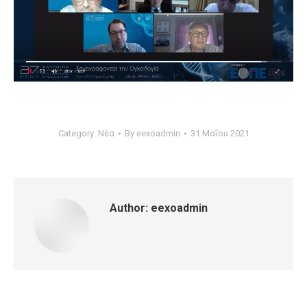
Category:
Νέα
By
eexoadmin
31 Μαΐου 2021
Author:
eexoadmin