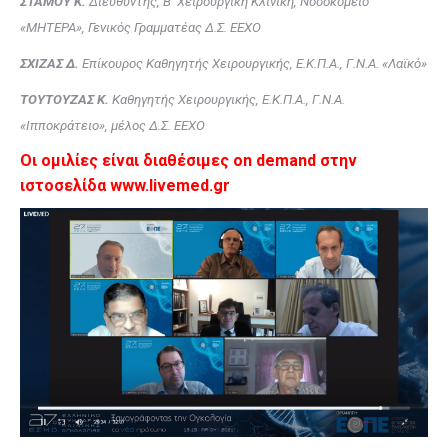
ΣΤΑΜΟΥ Κ.
Διευθυντής, Β’ Χειρουργική Κλινική, Νοσοκομείο
«ΜΗΤΕΡΑ», Γενικός Γραμματέας Δ.Σ. ΕΕΧΟ
ΣΧΙΖΑΣ Δ.
Επίκουρος Καθηγητής Χειρουργικής, Ε.Κ.Π.Α., Γ.Ν.Α. «Λαϊκό»
ΤΟΥΤΟΥΖΑΣ Κ.
Καθηγητής Χειρουργικής, Ε.Κ.Π.Α., Γ.Ν.Α.
«Ιπποκράτειο», μέλος Δ.Σ. ΕΕΧΟ
Οι ομιλίες είναι διαθέσιμες on demand στην
ιστοσελίδα www.livemed.gr