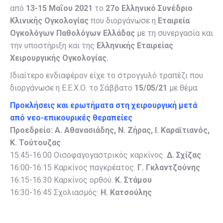
από
13-15 Μαΐου 2021
το
27ο Ελληνικό Συνέδριο
Κλινικής Ογκολογίας
που διοργάνωσε η
Εταιρεία
Ογκολόγων Παθολόγων Ελλάδας
με τη συνεργασία και
την υποστήριξη και της
Ελληνικής Εταιρείας
Χειρουργικής Ογκολογίας.
Ιδιαίτερο ενδιαφέρον είχε το στρογγυλό τραπέζι που
διοργάνωσε η Ε.Ε.Χ.Ο. το Σάββατο
15/05/21
με θέμα:
Προκλήσεις και ερωτήματα στη χειρουργική μετά
από νεο-επικουρικές θεραπείες
Προεδρείο:
Α. Αθανασιάδης, Ν. Ζήρας, Ι. Καραϊτιανός,
K. Τούτουζας
15:45-16:00 Οισοφαγογαστρικός καρκίνος.
Δ. Σχίζας
16:00-16:15 Καρκίνος παγκρέατος.
Γ. Γκλαντζούνης
16:15-16:30 Καρκίνος ορθού.
Κ. Στάμου
16:30-16:45 Σχολιασμός:
Η. Κατσούλης