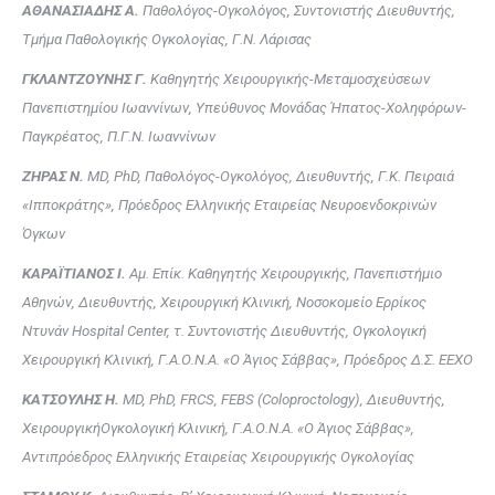
ΑΘΑΝΑΣΙΑΔΗΣ Α.
Παθολόγος-Ογκολόγος, Συντονιστής Διευθυντής,
Τμήμα Παθολογικής Ογκολογίας, Γ.Ν. Λάρισας
ΓΚΛΑΝΤΖΟΥΝΗΣ Γ.
Καθηγητής Χειρουργικής-Μεταμοσχεύσεων
Πανεπιστημίου Ιωαννίνων, Υπεύθυνος Μονάδας Ήπατος-Χοληφόρων-
Παγκρέατος, Π.Γ.Ν. Ιωαννίνων
ΖΗΡΑΣ Ν.
MD, PhD, Παθολόγος-Ογκολόγος, Διευθυντής, Γ.Κ. Πειραιά
«Ιπποκράτης», Πρόεδρος Ελληνικής Εταιρείας Νευροενδοκρινών
Όγκων
ΚΑΡΑΪΤΙΑΝΟΣ Ι.
Αμ. Επίκ. Καθηγητής Χειρουργικής, Πανεπιστήμιο
Αθηνών, Διευθυντής, Χειρουργική Κλινική, Νοσοκομείο Ερρίκος
Ντυνάν Hospital Center, τ. Συντονιστής Διευθυντής, Ογκολογική
Χειρουργική Κλινική, Γ.Α.Ο.Ν.Α. «Ο Άγιος Σάββας», Πρόεδρος Δ.Σ. ΕΕΧΟ
ΚΑΤΣΟΥΛΗΣ Η.
MD, PhD, FRCS, FEBS (Coloproctology), Διευθυντής,
ΧειρουργικήΟγκολογική Κλινική, Γ.Α.Ο.Ν.Α. «Ο Άγιος Σάββας»,
Αντιπρόεδρος Ελληνικής Εταιρείας Χειρουργικής Ογκολογίας