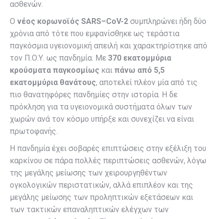
ασθενών.
Ο
νέος
κορωνοϊός
SARS
–
CoV
-2
συμπληρώνει ήδη δύο
χρόνια από τότε που εμφανίσθηκε ως τεράστια
παγκόσμια υγειονομική απειλή και χαρακτηρίστηκε από
τον Π.Ο.Υ. ως πανδημία. Με
370 εκατομμύρια
κρούσματα παγκοσμίως
και
πάνω από 5,5
εκατομμύρια θανάτους
, αποτελεί πλέον μία από τις
πιο θανατηφόρες πανδημίες στην ιστορία. Η δε
πρόκληση για τα υγειονομικά συστήματα όλων των
χωρών ανά τον κόσμο υπήρξε και συνεχίζει να είναι
πρωτοφανής.
Η πανδημία έχει σοβαρές επιπτώσεις στην εξέλιξη του
καρκίνου σε πάρα πολλές περιπτώσεις ασθενών, λόγω
της μεγάλης μείωσης των χειρουργηθέντων
ογκολογικών περιστατικών, αλλά επιπλέον και της
μεγάλης μείωσης των προληπτικών εξετάσεων και
των τακτικών επαναληπτικών ελέγχων των