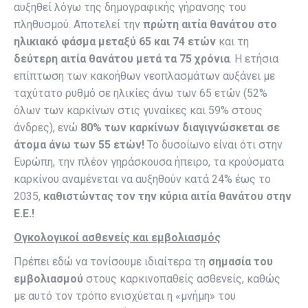
αυξηθεί λόγω της δημογραφικής γήρανσης του
πληθυσμού. Αποτελεί την
πρώτη αιτία θανάτου στο
ηλικιακό φάσμα μεταξύ 65 και 74 ετών
και τη
δεύτερη αιτία θανάτου μετά τα 75 χρόνια
. Η ετήσια
επίπτωση των κακοήθων νεοπλασμάτων αυξάνει με
ταχύτατο ρυθμό σε ηλικίες άνω των 65 ετών (52%
όλων των καρκίνων στις γυναίκες και 59% στους
άνδρες), ενώ
80% των καρκίνων διαγιγνώσκεται σε
άτομα άνω των 55 ετών!
Το δυσοίωνο είναι ότι στην
Ευρώπη, την πλέον γηράσκουσα ήπειρο, τα κρούσματα
καρκίνου αναμένεται να αυξηθούν κατά 24% έως το
2035,
καθιστώντας τον την κύρια αιτία θανάτου στην
Ε.Ε.!
Ογκολογικοί ασθενείς και εμβολιασμός
Πρέπει εδώ να τονίσουμε ιδιαίτερα τη
σημασία του
εμβολιασμού
στους καρκινοπαθείς ασθενείς, καθώς
με αυτό τον τρόπο ενισχύεται η «μνήμη» του