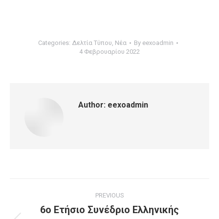
Categories:
Δελτία Τύπου
,
Νέα
By
eexoadmin
4 Φεβρουαρίου 2022
Author:
eexoadmin
PREVIOUS
6ο Ετήσιο Συνέδριο Ελληνικής