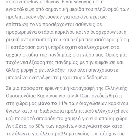
καρκινοπαθών ασθενών. Είναι γεγονός ότι η
εγκατάλειψη από σημαντική μερίδα του πληθυσμού των
προληπτικών εξετάσεων για καρκίνο έχει ως
επίπτωση το να προσέρχονται ασθενείς σε
προχωρημένα στάδια καρκίνου και να δυσχεραίνεται η
ριζική αντιμετώπισή του και ακόμα περισσότερο η ίαση.
Η κατάσταση αυτή υπήρξε σχετικά ελεγχόμενη στα
αρχικά στάδια της πανδημίας στη χώρα μας. Όμως μία
τυχόν νέα έξαρση της πανδημίας με την εμφάνιση και
άλλης μορφής μετάλλαξης -που όλοι απευχόμαστε-
μπορεί να ανατρέψει τα μέχρι τώρα δεδομένα.
Σε μια πρόσφατη ερευνητική καταγραφή της Ελληνικής
Ομοσπονδίας Καρκίνου για την All.Can, ανεδείχθη ότι
στη χώρα μας
μόνο το 11%
των διαγνώσεων καρκίνου
έγιναν κατά τη διαδικασία προληπτικού ελέγχου (check
up), ποσοστό απαράδεκτα χαμηλό για ευρωπαϊκή χώρα.
Αντίθετα, το 50% των καρκίνων διαγνώστηκαν κατά
τον έλεγχο για άλλο πρόβλημα υγείας του πάσχοντος