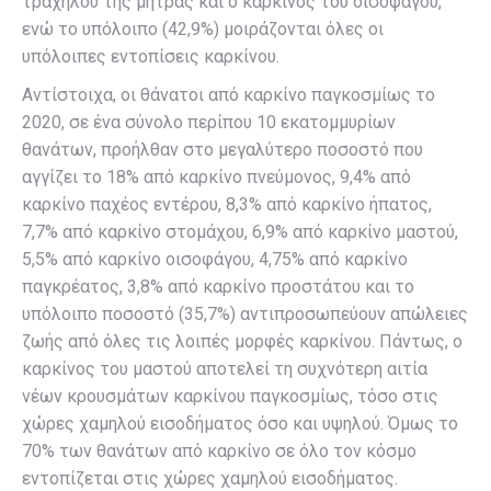
τραχήλου της μήτρας και ο καρκίνος του οισοφάγου,
ενώ το υπόλοιπο (42,9%) μοιράζονται όλες οι
υπόλοιπες εντοπίσεις καρκίνου.
Αντίστοιχα, οι θάνατοι από καρκίνο παγκοσμίως το
2020, σε ένα σύνολο περίπου 10 εκατομμυρίων
θανάτων, προήλθαν στο μεγαλύτερο ποσοστό που
αγγίζει το 18% από καρκίνο πνεύμονος, 9,4% από
καρκίνο παχέος εντέρου, 8,3% από καρκίνο ήπατος,
7,7% από καρκίνο στομάχου, 6,9% από καρκίνο μαστού,
5,5% από καρκίνο οισοφάγου, 4,75% από καρκίνο
παγκρέατος, 3,8% από καρκίνο προστάτου και το
υπόλοιπο ποσοστό (35,7%) αντιπροσωπεύουν απώλειες
ζωής από όλες τις λοιπές μορφές καρκίνου. Πάντως, ο
καρκίνος του μαστού αποτελεί τη συχνότερη αιτία
νέων κρουσμάτων καρκίνου παγκοσμίως, τόσο στις
χώρες χαμηλού εισοδήματος όσο και υψηλού. Όμως το
70% των θανάτων από καρκίνο σε όλο τον κόσμο
εντοπίζεται στις χώρες χαμηλού εισοδήματος.