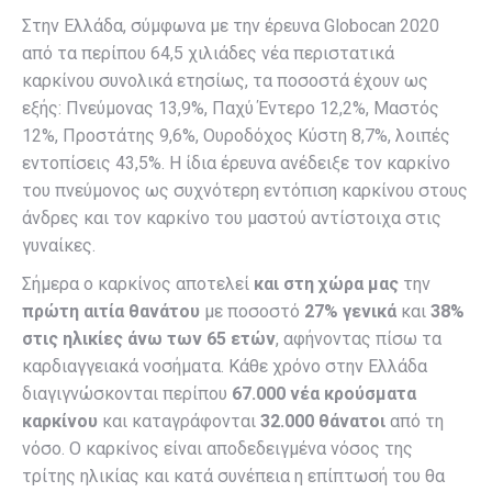
Στην Ελλάδα, σύμφωνα με την έρευνα Globocan 2020
από τα περίπου 64,5 χιλιάδες νέα περιστατικά
καρκίνου συνολικά ετησίως, τα ποσοστά έχουν ως
εξής: Πνεύμονας 13,9%, Παχύ Έντερο 12,2%, Μαστός
12%, Προστάτης 9,6%, Ουροδόχος Κύστη 8,7%, λοιπές
εντοπίσεις 43,5%. Η ίδια έρευνα ανέδειξε τον καρκίνο
του πνεύμονος ως συχνότερη εντόπιση καρκίνου στους
άνδρες και τον καρκίνο του μαστού αντίστοιχα στις
γυναίκες.
Σήμερα ο καρκίνος αποτελεί
και στη χώρα μας
την
πρώτη αιτία θανάτου
με ποσοστό
27% γενικά
και
38%
στις ηλικίες άνω των 65 ετών
, αφήνοντας πίσω τα
καρδιαγγειακά νοσήματα. Κάθε χρόνο στην Ελλάδα
διαγιγνώσκονται περίπου
67.000 νέα κρούσματα
καρκίνου
και καταγράφονται
32.000 θάνατοι
από τη
νόσο. Ο καρκίνος είναι αποδεδειγμένα νόσος της
τρίτης ηλικίας και κατά συνέπεια η επίπτωσή του θα