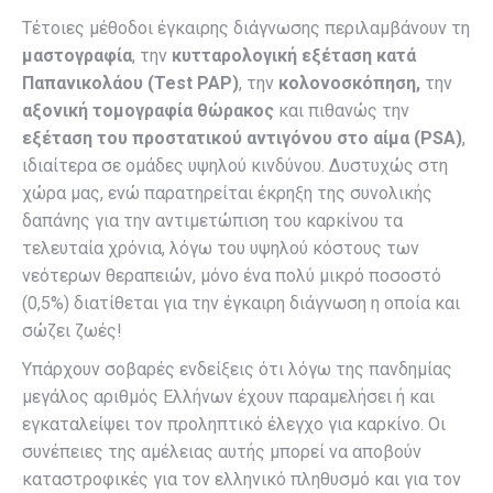
Τέτοιες μέθοδοι έγκαιρης διάγνωσης περιλαμβάνουν τη
μαστογραφία
, την
κυτταρολογική εξέταση κατά
Παπανικολάου (Test PAP)
, την
κολονοσκόπηση,
την
αξονική τομογραφία θώρακος
και πιθανώς την
εξέταση του προστατικού αντιγόνου στο αίμα (PSA)
,
ιδιαίτερα σε ομάδες υψηλού κινδύνου. Δυστυχώς στη
χώρα μας, ενώ παρατηρείται έκρηξη της συνολικής
δαπάνης για την αντιμετώπιση του καρκίνου τα
τελευταία χρόνια, λόγω του υψηλού κόστους των
νεότερων θεραπειών, μόνο ένα πολύ μικρό ποσοστό
(0,5%) διατίθεται για την έγκαιρη διάγνωση η οποία και
σώζει ζωές!
Υπάρχουν σοβαρές ενδείξεις ότι λόγω της πανδημίας
μεγάλος αριθμός Ελλήνων έχουν παραμελήσει ή και
εγκαταλείψει τον προληπτικό έλεγχο για καρκίνο. Οι
συνέπειες της αμέλειας αυτής μπορεί να αποβούν
καταστροφικές για τον ελληνικό πληθυσμό και για τον