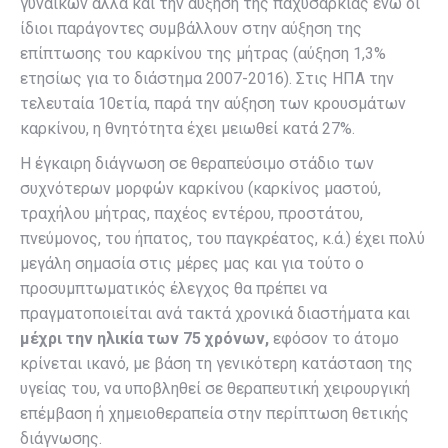
γυναικών αλλά και την αύξηση της παχυσαρκίας ενώ οι
ίδιοι παράγοντες συμβάλλουν στην αύξηση της
επίπτωσης του καρκίνου της μήτρας (αύξηση 1,3%
ετησίως για το διάστημα 2007-2016). Στις ΗΠΑ την
τελευταία 10ετία, παρά την αύξηση των κρουσμάτων
καρκίνου, η θνητότητα έχει μειωθεί κατά 27%.
Η έγκαιρη διάγνωση σε θεραπεύσιμο στάδιο των
συχνότερων μορφών καρκίνου (καρκίνος μαστού,
τραχήλου μήτρας, παχέος εντέρου, προστάτου,
πνεύμονος, του ήπατος, του παγκρέατος, κ.ά.) έχει πολύ
μεγάλη σημασία στις μέρες μας και για τούτο ο
προσυμπτωματικός έλεγχος θα πρέπει να
πραγματοποιείται ανά τακτά χρονικά διαστήματα και
μέχρι την ηλικία των 75 χρόνων,
εφόσον το άτομο
κρίνεται ικανό, με βάση τη γενικότερη κατάσταση της
υγείας του, να υποβληθεί σε θεραπευτική χειρουργική
επέμβαση ή χημειοθεραπεία στην περίπτωση θετικής
διάγνωσης.