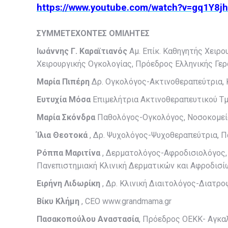
https://www.youtube.com/watch?v=gq1Y8
ΣΥΜΜΕΤΕΧΟΝΤΕΣ ΟΜΙΛΗΤΕΣ
Ιωάννης Γ. Καραϊτιανός
Αμ. Επίκ. Καθηγητής Χειρο
Χειρουργικής Ογκολογίας, Πρόεδρος Ελληνικής Γερ
Μαρία Πιπέρη
Δρ. Ογκολόγος-Ακτινοθεραπεύτρια, 
Ευτυχία Μόσα
Επιμελήτρια Ακτινοθεραπευτικού Τ
Μαρία Σκόνδρα
Παθολόγος-Ογκολόγος, Νοσοκομείο
Ίλια Θεοτοκά
, Δρ. Ψυχολόγος-Ψυχοθεραπεύτρια, Π
Ρόππα Μαριτίνα
, Δερματολόγος-Αφροδισιολόγος,
Πανεπιστημιακή Κλινική Δερματικών και Αφροδισίω
Ειρήνη Λιδωρίκη
, Δρ. Κλινική Διαιτολόγος-Διατρ
Βίκυ Κλήμη
, CEO www.grandmama.gr
Πασακοπούλου Αναστασία
, Πρόεδρος ΟΕΚΚ- Αγκα