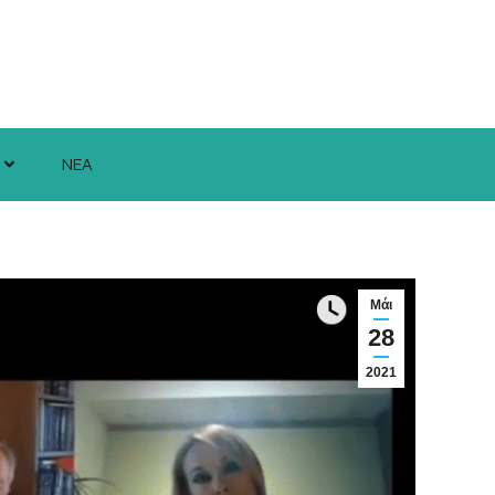
ΝΕΑ
Μάι
28
2021