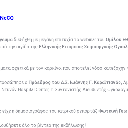
hNcCQ
όγευμα
διεξήχθη με μεγάλη επιτυχία το webinar του
Ομίλου Εθ
 υπό την αιγίδα της
Ελληνικής Εταιρείας Χειρουργικής Ογκολ
ατα σχετικά με τον καρκίνο, που αποτελεί νόσο κατεξοχήν τ
εκπροσώπησε ο
Πρόεδρος του Δ.Σ. Ιωάννης Γ. Καραϊτιανός,
Αμ
 Ντυνάν Hospital Center, τ. Συντονιστής Διευθυντής Ογκολογι
 είχε η δημοσιογράφος του ιατρικού ρεπορτάζ
Φωτεινή Γεω
λουθήσετε όλο το βίντεο της εκδήλωσης!