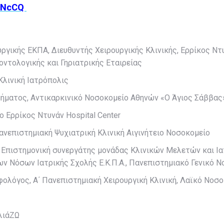
jhNcCQ
υργικής ΕΚΠΑ, Διευθυντής Χειρουργικής Κλινικής, Ερρίκος Ντυ
οντολογικής και Γηριατρικής Εταιρείας
Κλινική Ιατρόπολις
μήματος, Αντικαρκινικό Νοσοκομείο Αθηνών «Ο Άγιος Σάββας
 Ερρίκος Ντυνάν Hospital Center
ανεπιστημιακή Ψυχιατρική Κλινική Αιγινήτειο Νοσοκομείο
 Επιστημονική συνεργάτης μονάδας Κλινικών Μελετών και Ια
ν Νόσων Ιατρικής Σχολής Ε.Κ.Π.Α., Πανεπιστημιακό Γενικό 
οφολόγος, Α΄ Πανεπιστημιακή Χειρουργική Κλινική, Λαϊκό Νοσ
λιάΖΩ